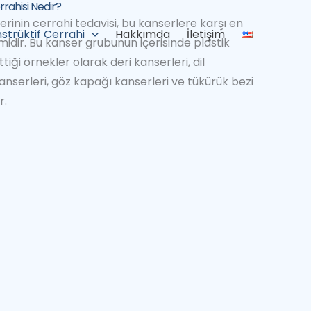
rahisi Nedir?
inin cerrahi tedavisi, bu kanserlere karşı en
strüktif Cerrahi
Hakkımda
İletişim
idir. Bu kanser grubunun içerisinde plastik
tiği örnekler olarak deri kanserleri, dil
anserleri, göz kapağı kanserleri ve tükürük bezi
r.