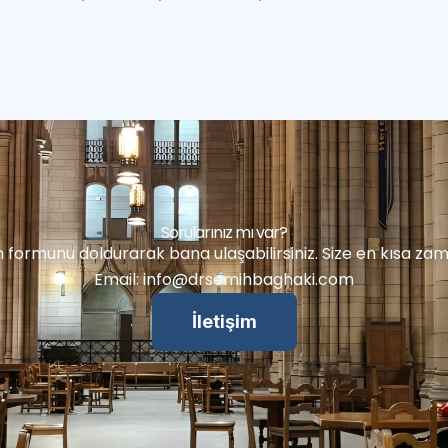
Sorularınız mı var?
im formunu doldurarak bana ulaşabilirsiniz. Size en kısa 
Email:
info@drsemihbaghaki.com
İletişim