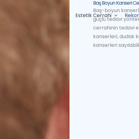
Baş Boyun Kanseri Cer
Baş-boyun kanserler
Estetik Cerrahi
Rekon
güçlü tedavi yöntem
cerrahinin tedavi et
kanserleri, dudak k
kanserleri sayılabili