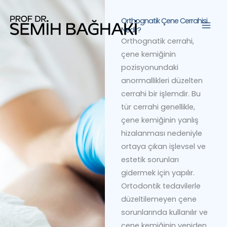
İçeriğe
atla
Orthognatik Çene Cerrahisi
Nedir?
Orthognatik cerrahi,
çene kemiğinin
pozisyonundaki
anormallikleri düzelten
cerrahi bir işlemdir. Bu
tür cerrahi genellikle,
çene kemiğinin yanlış
hizalanması nedeniyle
ortaya çıkan işlevsel ve
estetik sorunları
gidermek için yapılır.
Ortodontik tedavilerle
düzeltilemeyen çene
sorunlarında kullanılır ve
çene kemiğinin yeniden