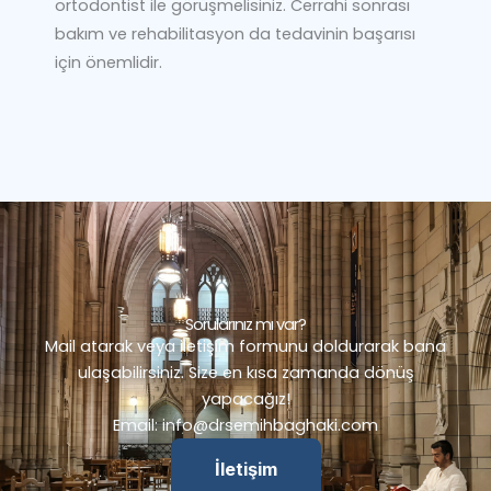
ortodontist ile görüşmelisiniz. Cerrahi sonrası
bakım ve rehabilitasyon da tedavinin başarısı
için önemlidir.
Sorularınız mı var?
Mail atarak veya iletişim formunu doldurarak bana
ulaşabilirsiniz. Size en kısa zamanda dönüş
yapacağız!
Email:
info@drsemihbaghaki.com
İletişim