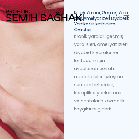
İçeriğe
atla
Kronik Yaralar, Geçmiş Yara
İzleri, Ameliyat İzleri, Diyabetik
Yaralar ve Lenfödem
Cerrahisi
Kronik yaralar, geçmiş
yara izleri, ameliyat izleri,
diyabetik yaralar ve
lenfödem için
uygulanan cerrahi
müdahaleler, iyileşme
sürecini hızlandırır,
komplikasyonları önler
ve hastaların kozmetik
kaygılarını giderir.