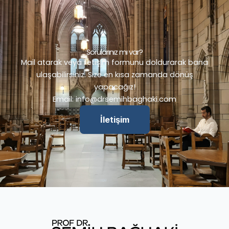
Sorularınız mı var?
Mail atarak veya iletişim formunu doldurarak bana
ulaşabilirsiniz. Size en kısa zamanda dönüş
yapacağız!
Email:
info@drsemihbaghaki.com
İletişim