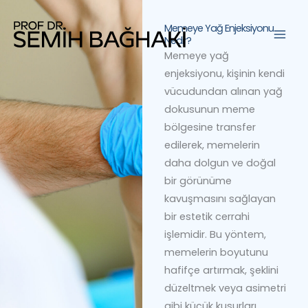
İçeriğe
atla
Memeye Yağ Enjeksiyonu
Nedir?
Memeye yağ
enjeksiyonu, kişinin kendi
vücudundan alınan yağ
dokusunun meme
bölgesine transfer
edilerek, memelerin
daha dolgun ve doğal
bir görünüme
kavuşmasını sağlayan
bir estetik cerrahi
işlemidir. Bu yöntem,
memelerin boyutunu
hafifçe artırmak, şeklini
düzeltmek veya asimetri
gibi küçük kusurları