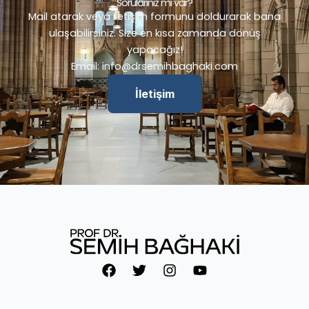
Sorularınız mı var?
Mail atarak veya iletişim formunu doldurarak bana
ulaşabilirsiniz. Size en kısa zamanda dönüş
yapacağız!
Email:
info@drsemihbaghaki.com
İletişim